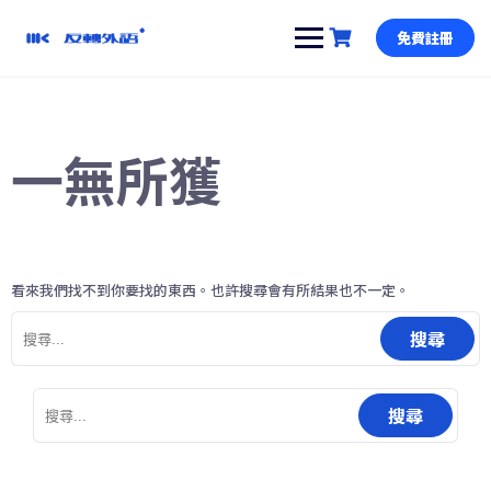
跳
到
免費註冊
內
容
一無所獲
看來我們找不到你要找的東西。也許搜尋會有所結果也不一定。
搜
尋
關
鍵
搜
字:
尋
關
鍵
字: