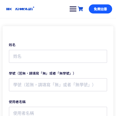
跳
到
免費註冊
內
容
姓名
學號（若無，請填寫「無」或者「無學號」）
使用者名稱