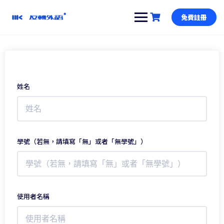
跳
到
免費註冊
內
容
姓名
學號（若無，請填寫「無」或者「無學號」）
使用者名稱