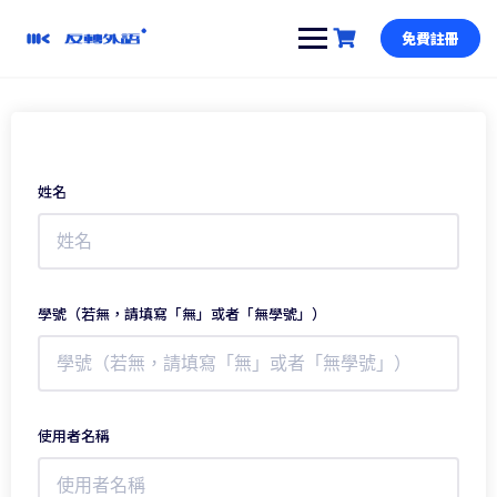
跳
到
免費註冊
內
容
姓名
學號（若無，請填寫「無」或者「無學號」）
使用者名稱