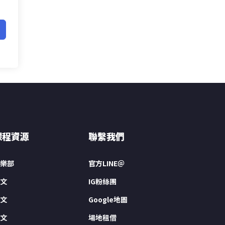
課程資源
聯繫我們
樂部
官方LINE＠
文
IG粉絲團
文
Google地圖
文
場地租借