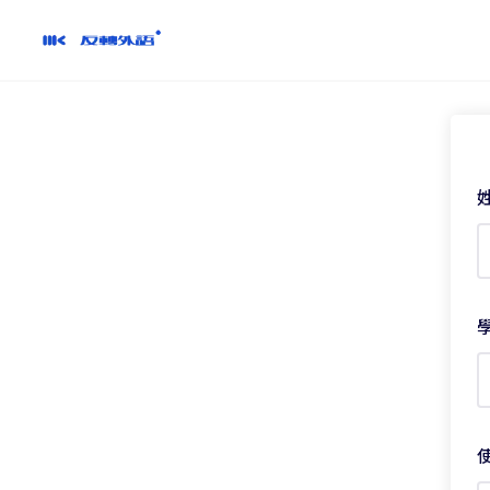
跳
到
內
容