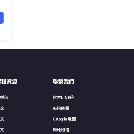
課程資源
聯繫我們
樂部
官方LINE＠
文
IG粉絲團
文
Google地圖
文
場地租借