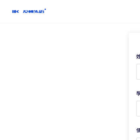
跳
到
內
容