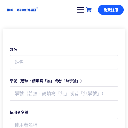
跳
到
免費註冊
內
容
姓名
學號（若無，請填寫「無」或者「無學號」）
使用者名稱