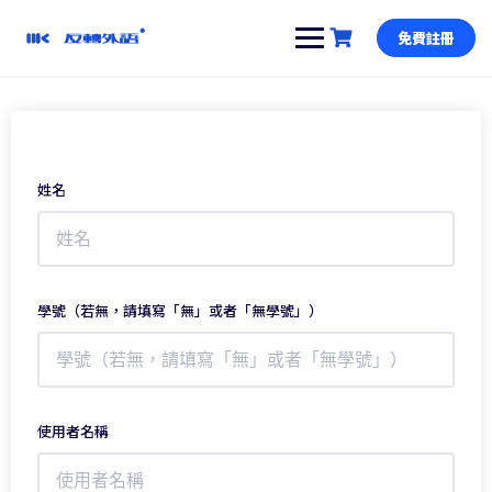
跳
到
免費註冊
內
容
姓名
學號（若無，請填寫「無」或者「無學號」）
使用者名稱