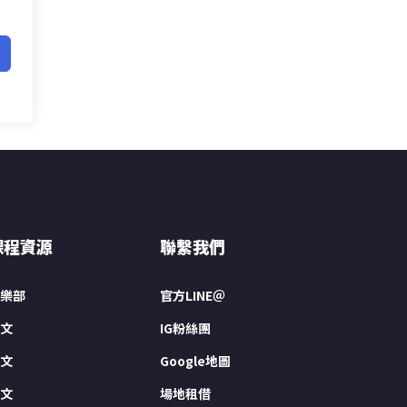
課程資源
聯繫我們
樂部
官方LINE＠
文
IG粉絲團
文
Google地圖
文
場地租借