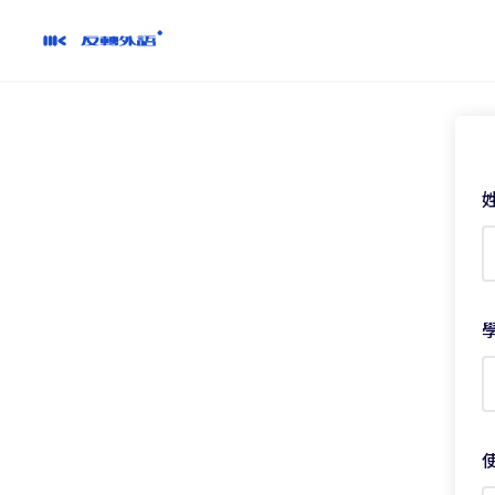
跳
到
內
容