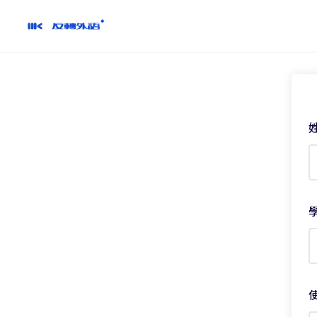
跳
到
內
容