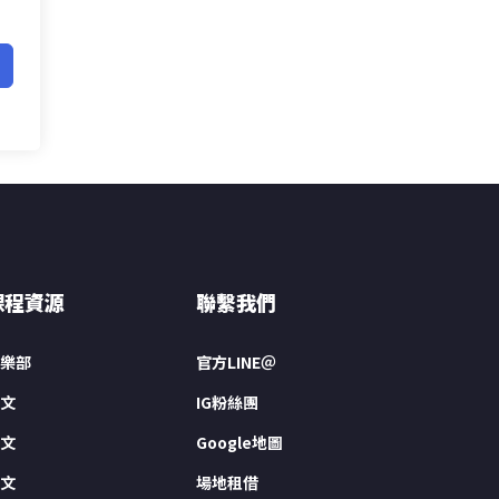
課程資源
聯繫我們
樂部
官方LINE＠
文
IG粉絲團
文
Google地圖
文
場地租借