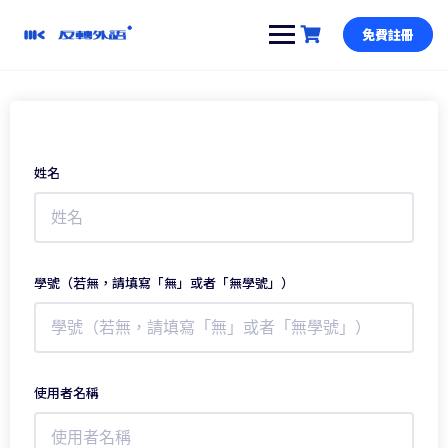
跳
到
免費註冊
內
容
姓名
學號（若無，請填寫「無」或者「無學號」）
使用者名稱