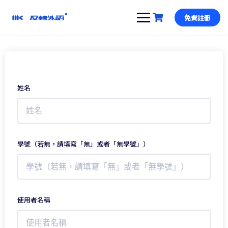
跳
到
免費註冊
內
容
姓名
學號（若無，請填寫「無」或者「無學號」）
使用者名稱