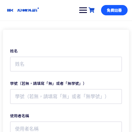
跳
到
免費註冊
內
容
姓名
學號（若無，請填寫「無」或者「無學號」）
使用者名稱