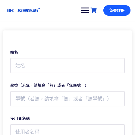
跳
到
免費註冊
內
容
姓名
學號（若無，請填寫「無」或者「無學號」）
使用者名稱